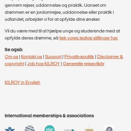
gennem rejser, uddannelse og praktik. Uanset om
drømmen er en jordomrejse, uddannelse eller praktik i
udlandet, arbejder vi for at opfylde dine ønsker.
Vil du være med til at hjælpe unge og studerende med at
opfylde deres drømme, så
tjek vores ledige stillinger her.
Se også:
Om os
|
Kontakt os
|
Support
|
Privatlivspolitik
|
Disclaimer &
copyright
|
Job hos KILROY
|
Generelle rejsevilkår
KILROY in English
International memberships & associations