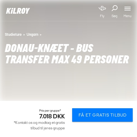
Menu
Fly
Søg
Studieture
Ungarn
DONAU-KNÆET - BUS
TRANSFER MAX 49 PERSONER
Pris per gruppe*
FÅ ET GRATIS TILBUD
7.018 DKK
*Kontakt os og modtag et gratis
tilbud til jeres gruppe