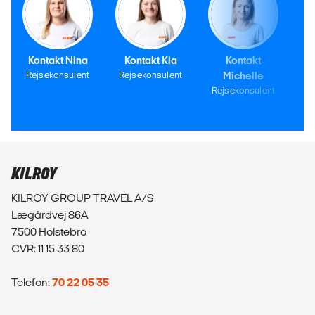
Kontakt Nina
Kontakt Kia
Kontakt
Rejsekonsulent
Rejsekonsulent
Michelle
Rejsekonsulent
KILROY
KILROY GROUP TRAVEL A/S
Lægårdvej 86A
7500 Holstebro
CVR: 11 15 33 80
Telefon:
70 22 05 35