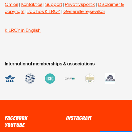
Om os
|
Kontakt os
|
Support
|
Privatlivspolitik
|
Disclaimer &
copyright
|
Job hos KILROY
|
Generelle rejsevilkår
KILROY in English
International memberships & associations
FACEBOOK
INSTAGRAM
YOUTUBE