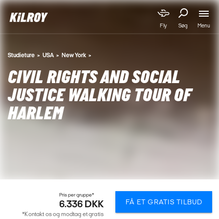
Menu
Fly
Søg
Studieture
USA
New York
CIVIL RIGHTS AND SOCIAL
JUSTICE WALKING TOUR OF
HARLEM
Pris per gruppe*
FÅ ET GRATIS TILBUD
6.336 DKK
*Kontakt os og modtag et gratis