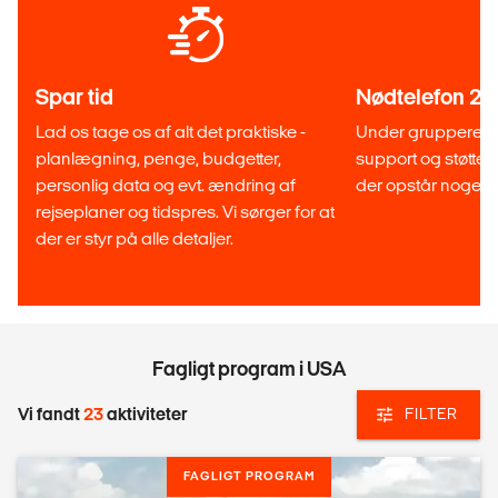
Spar tid
Nødtelefon 24
Lad os tage os af alt det praktiske -
Under grupperejsen
planlægning, penge, budgetter,
support og støtte 
personlig data og evt. ændring af
der opstår noget u
rejseplaner og tidspres. Vi sørger for at
der er styr på alle detaljer.
Fagligt program i USA
Vi fandt
23
aktiviteter
FILTER
FAGLIGT PROGRAM