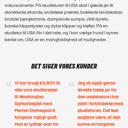
naturscenerier. På studieturen til USA skal I glæde jer til:
storslåede strande, endeløse prærier, bakkede landskaber,
brutale bjergkamme, dampende sumpe, vildt dyreliv,
barske klippekyster og dybe klipper og kløfter. På en
studietur til USA får I det hele, og I kan vælge hvad I synes
bedst om. USA er en mangfoldighed af muligheder.
DET SIGER VORES KUNDER
Vi har brugt KILROY til
Jeg vil også gerne
alle vore studierejser
direkte takke jer for
til Washington.
den assistance I har
Samarbejdet med
ydet i forbindelse med
Morten Damsgaard
studieturen. Det kan
fungerer rigtigt godt.
sagtens være, at den
Han er lydhør over for
kunne arrangeres