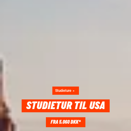
Studieture
STUDIETUR TIL USA
FRA 5.060 DKK*