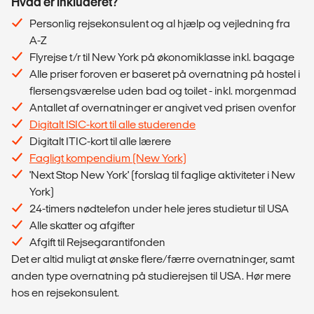
Hvad er inkluderet?
Personlig rejsekonsulent og al hjælp og vejledning fra
A-Z
Flyrejse t/r til New York på økonomiklasse inkl. bagage
Alle priser foroven er baseret på overnatning på hostel i
flersengsværelse uden bad og toilet - inkl. morgenmad
Antallet af overnatninger er angivet ved prisen ovenfor
Digitalt ISIC-kort til alle studerende
Digitalt ITIC-kort til alle lærere
Fagligt kompendium (New York)
'Next Stop New York' (forslag til faglige aktiviteter i New
York)
24-timers nødtelefon under hele jeres studietur til USA
Alle skatter og afgifter
Afgift til Rejsegarantifonden
Det er altid muligt at ønske flere/færre overnatninger, samt
anden type overnatning på studierejsen til USA. Hør mere
hos en rejsekonsulent.