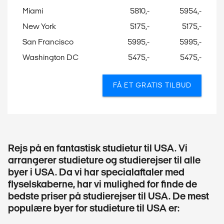
Miami
5810,-
5954,-
New York
5175,-
5175,-
San Francisco
5995,-
5995,-
Washington DC
5475,-
5475,-
FÅ ET GRATIS TILBUD
Rejs på en fantastisk studietur til USA. Vi
arrangerer studieture og studierejser til alle
byer i USA. Da vi har specialaftaler med
flyselskaberne, har vi mulighed for finde de
bedste priser på studierejser til USA. De mest
populære byer for studieture til USA er: