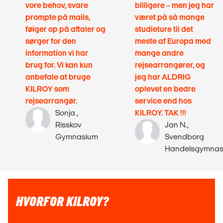
vore behov, svare
billigere – men jeg har
prompte på mails,
været på så mange
følger op på aftaler og
studieture til det
sørger for den
meste af Europa med
information vi har
mange andre
brug for. Vi kan kun
rejsearrangører, og
anbefale at bruge
jeg har ALDRIG
KILROY som
oplevet en bedre
rejsearrangør.
service end hos
Sonja ,
KILROY. TAK !!!
Risskov
Jan N.,
Gymnasium
Svendborg
Handelsgymnas
HVORFOR KILROY?