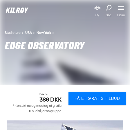
Menu
Fly
Søg
Studieture
USA
New York
EDGE OBSERVATORY
Pris fra
FÅ ET GRATIS TILBUD
386 DKK
*Kontakt os og modtag et gratis
tilbud til jeres gruppe