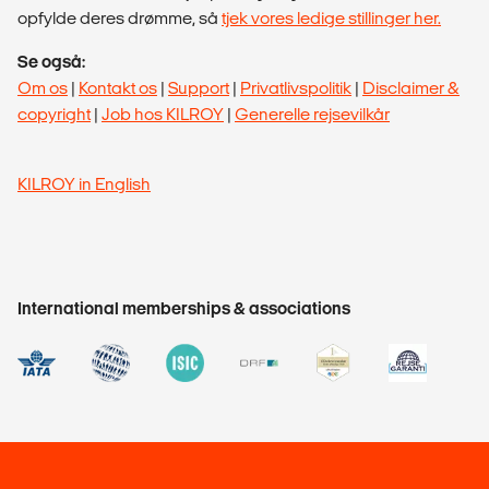
opfylde deres drømme, så
tjek vores ledige stillinger her.
Se også:
Om os
|
Kontakt os
|
Support
|
Privatlivspolitik
|
Disclaimer &
copyright
|
Job hos KILROY
|
Generelle rejsevilkår
KILROY in English
International memberships & associations