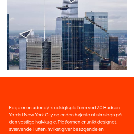
Edge er en udendørs udsigtsplatform ved 30 Hudson
Yards i New York City og er den højeste af sin slags på
den vestlige halvkugle. Platformen er unikt designet,
svævende i luften, hvilket giver besøgende en