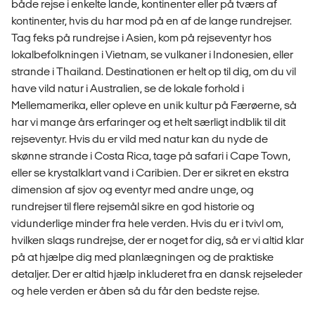
både rejse i enkelte lande, kontinenter eller på tværs af
kontinenter, hvis du har mod på en af de lange rundrejser.
Tag feks på rundrejse i Asien, kom på rejseventyr hos
lokalbefolkningen i Vietnam, se vulkaner i Indonesien, eller
strande i Thailand. Destinationen er helt op til dig, om du vil
have vild natur i Australien, se de lokale forhold i
Mellemamerika, eller opleve en unik kultur på Færøerne, så
har vi mange års erfaringer og et helt særligt indblik til dit
rejseventyr. Hvis du er vild med natur kan du nyde de
skønne strande i Costa Rica, tage på safari i Cape Town,
eller se krystalklart vand i Caribien. Der er sikret en ekstra
dimension af sjov og eventyr med andre unge, og
rundrejser til flere rejsemål sikre en god historie og
vidunderlige minder fra hele verden. Hvis du er i tvivl om,
hvilken slags rundrejse, der er noget for dig, så er vi altid klar
på at hjælpe dig med planlægningen og de praktiske
detaljer. Der er altid hjælp inkluderet fra en dansk rejseleder
og hele verden er åben så du får den bedste rejse.