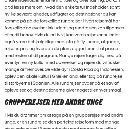
andre indeholder enkelte måltider og overnatning. Du kan
altid læse mere om, hvad den enkelte tur indeholder, samt
hvilke seværdigheder, udflugter og destinationer du kan
komme på på de forskellige rundrejser. Hvert rejsemål har
forskellige oplevelser inkluderet og rundrejsen kan tilpasses
efter dit behov. Hvis du er i tvivl, kan vores rejsekonsulenter
også være behjælpelige med info på fly, turene, afgange,
rejsens pris, og hvordan du planlægger turen til at passe
med resten af dit program. Mange rejser tager dig med på
eventyr i en ny kultur med oplevelser og rejser du vil huske
mange år fremover. Se vilde dyr i Costa Rica og Indonesien,
oplev den lokale kultur i Grækenland, eller tag på rundrejse
til storbyerne i Spanien. Alle rundrejser byder på et hav af
oplevelser, og destinationerne giver noget til enhver smag!
GRUPPEREJSER MED ANDRE UNGE
Hvis du drømmer om at tage på en grupperejse med andre
unge, er en rundrejse den perfekte rejseform med mange
store oplevelser. Vi samarbejder med mange forskellige