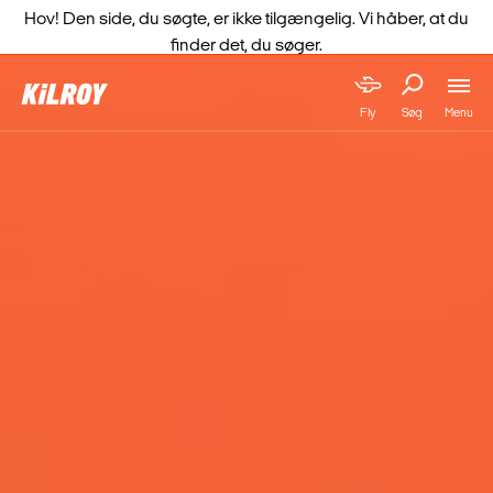
Hov! Den side, du søgte, er ikke tilgængelig. Vi håber, at du
finder det, du søger.
Menu
Fly
Søg