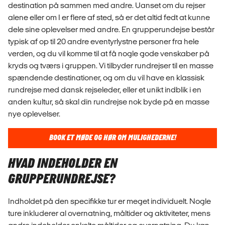
destination på sammen med andre. Uanset om du rejser
alene eller om I er flere af sted, så er det altid fedt at kunne
dele sine oplevelser med andre. En grupperundejse består
typisk af op til 20 andre eventyrlystne personer fra hele
verden, og du vil komme til at få nogle gode venskaber på
kryds og tværs i gruppen. Vi tilbyder rundrejser til en masse
spændende destinationer, og om du vil have en klassisk
rundrejse med dansk rejseleder, eller et unikt indblik i en
anden kultur, så skal din rundrejse nok byde på en masse
nye oplevelser.
BOOK ET MØDE OG HØR OM MULIGHEDERNE!
HVAD INDEHOLDER EN
GRUPPERUNDREJSE?
Indholdet på den specifikke tur er meget individuelt. Nogle
ture inkluderer al overnatning, måltider og aktiviteter, mens