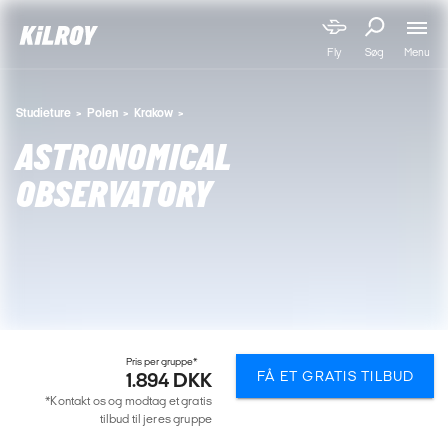
Menu
Fly
Søg
Studieture
Polen
Krakow
ASTRONOMICAL
OBSERVATORY
Pris per gruppe*
FÅ ET GRATIS TILBUD
1.894 DKK
*Kontakt os og modtag et gratis
tilbud til jeres gruppe