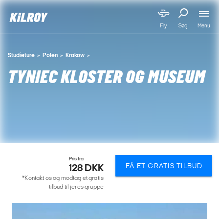
Menu
Fly
Søg
Studieture
Polen
Krakow
TYNIEC KLOSTER OG MUSEUM
Pris fra
FÅ ET GRATIS TILBUD
128 DKK
*Kontakt os og modtag et gratis
tilbud til jeres gruppe