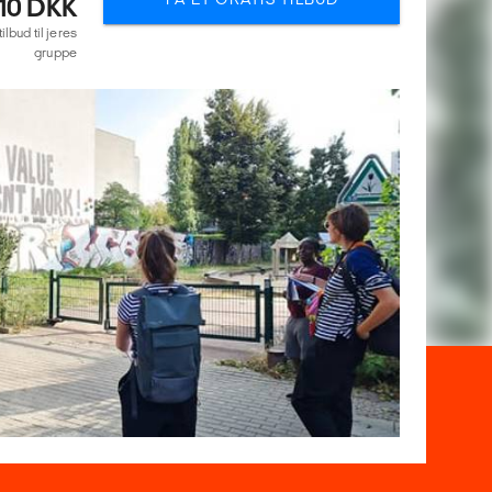
710 DKK
lbud til jeres
gruppe