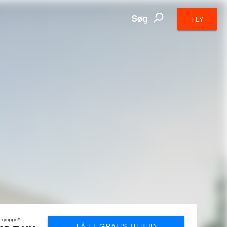
Søg
FLY
r gruppe*
FÅ ET GRATIS TILBUD