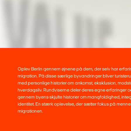
Oplev Berlin gennem øjnene på dem, der selv har erfar
migration. På disse særlige byvandringer bliver turisteru
med personlige historier om ankomst, eksklusion, mods
hverdagsliv. Rundviserne deler deres egne erfaringer o
gennem byens skjulte historier om mangfoldighed, integ
identitet. En stærk oplevelse, der sætter fokus på menn
migrationen.