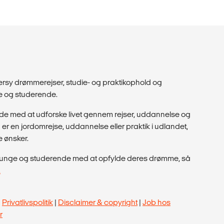
dersy drømmerejser, studie- og praktikophold og
ge og studerende.
de med at udforske livet gennem rejser, uddannelse og
r en jordomrejse, uddannelse eller praktik i udlandet,
e ønsker.
pe unge og studerende med at opfylde deres drømme, så
.
|
Privatlivspolitik
|
Disclaimer & copyright
|
Job hos
r