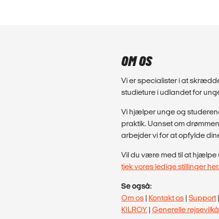
OM OS
Vi er specialister i at skræd
studieture i udlandet for un
Vi hjælper unge og studeren
praktik. Uanset om drømmen e
arbejder vi for at opfylde din
Vil du være med til at hjæl
tjek vores ledige stillinger her
Se også:
Om os
|
Kontakt os
|
Support
KILROY
|
Generelle rejsevilkå