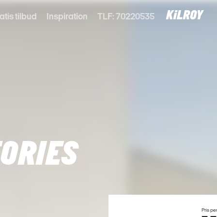
atis tilbud
Inspiration
TLF: 70220535
ORIES
Pris pe