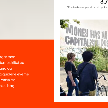
3.
*Kontakt os og modtag et gratis ti
inger med
terne skiftet ud
tand og
g guider eleverne
ration og
esket bag