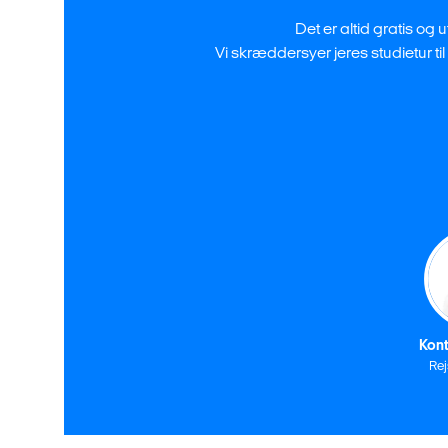
Det er altid gratis og
Vi skræddersyer jeres studietur til
Kont
Re