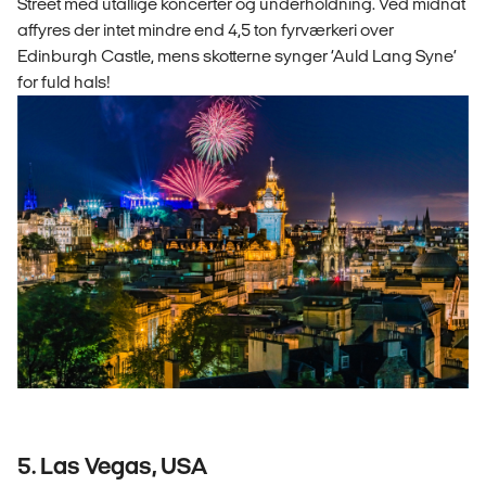
Street med utallige koncerter og underholdning. Ved midnat
affyres der intet mindre end 4,5 ton fyrværkeri over
Edinburgh Castle, mens skotterne synger ‘Auld Lang Syne’
for fuld hals!
5. Las Vegas, USA