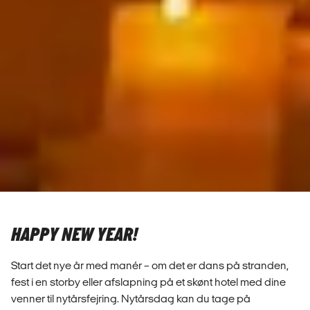
HAPPY NEW YEAR!
Start det nye år med manér – om det er dans på stranden,
fest i en storby eller afslapning på et skønt hotel med dine
venner til nytårsfejring. Nytårsdag kan du tage på