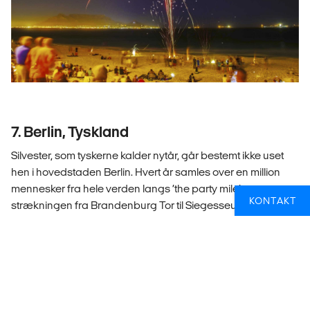
7. Berlin, Tyskland
Silvester, som tyskerne kalder nytår, går bestemt ikke uset
hen i hovedstaden Berlin. Hvert år samles over en million
mennesker fra hele verden langs ‘the party mile’ –
KONTAKT
strækningen fra Brandenburg Tor til Siegesseule. To
kilometer fyldt med telte, lysshow, koncerter og god
stemning. Og selvfølgelig boder med øl, glühwein og
currywürst!