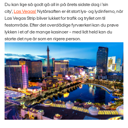
Du kan lige så godt gå all in på årets sidste dag i 'sin
city',
Las Vegas!
Nytårsaften er ét stort lys- og lydinferno, når
Las Vegas Strip bliver lukket for trafik og tryllet om til
festområde. Efter det overdådige fyrværkeri kan du prøve
lykken i et af de mange kasinoer – med lidt held kan du
starte det nye år som en rigere person.