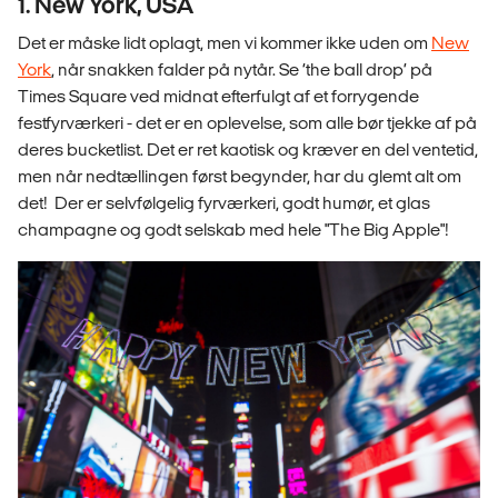
1. New York, USA
Det er måske lidt oplagt, men vi kommer ikke uden om
New
York
, når snakken falder på nytår. Se ‘the ball drop’ på
Times Square ved midnat efterfulgt af et forrygende
festfyrværkeri - det er en oplevelse, som alle bør tjekke af på
deres bucketlist. Det er ret kaotisk og kræver en del ventetid,
men når nedtællingen først begynder, har du glemt alt om
det! Der er selvfølgelig fyrværkeri, godt humør, et glas
champagne og godt selskab med hele "The Big Apple"!