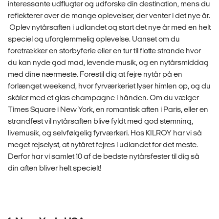
interessante udflugter og udforske din destination, mens du
reflekterer over de mange oplevelser, der venter i det nye år.
Oplev nytårsaften i udlandet og start det nye år med en helt
speciel og uforglemmelig oplevelse. Uanset om du
foretrækker en storbyferie eller en tur til flotte strande hvor
du kan nyde god mad, levende musik, og en nytårsmiddag
med dine nærmeste. Forestil dig at fejre nytår på en
forlænget weekend, hvor fyrværkeriet lyser himlen op, og du
skåler med et glas champagne i hånden. Om du vælger
Times Square i New York, en romantisk aften i Paris, eller en
strandfest vil nytårsaften blive fyldt med god stemning,
livemusik, og selvfølgelig fyrværkeri. Hos KILROY har vi så
meget rejselyst, at nytåret fejres i udlandet for det meste.
Derfor har vi samlet 10 af de bedste nytårsfester til dig så
din aften bliver helt specielt!