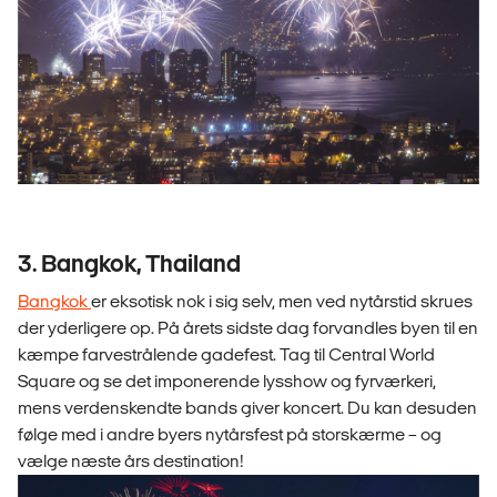
3. Bangkok, Thailand
Bangkok
er eksotisk nok i sig selv, men ved nytårstid skrues
der yderligere op. På årets sidste dag forvandles byen til en
kæmpe farvestrålende gadefest. Tag til Central World
Square og se det imponerende lysshow og fyrværkeri,
mens verdenskendte bands giver koncert. Du kan desuden
følge med i andre byers nytårsfest på storskærme – og
vælge næste års destination!