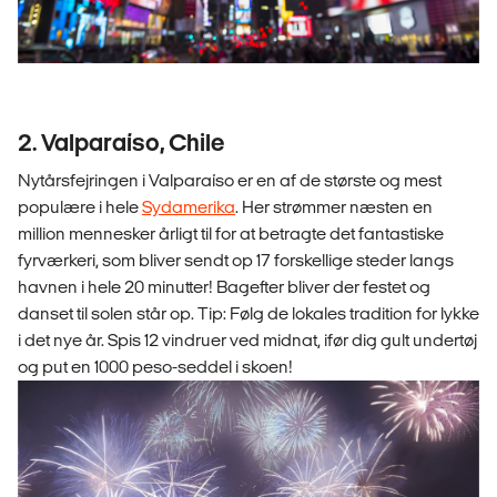
2. Valparaíso, Chile
Nytårsfejringen i Valparaíso er en af de største og mest
populære i hele
Sydamerika
. Her strømmer næsten en
million mennesker årligt til for at betragte det fantastiske
fyrværkeri, som bliver sendt op 17 forskellige steder langs
havnen i hele 20 minutter! Bagefter bliver der festet og
danset til solen står op. Tip: Følg de lokales tradition for lykke
i det nye år. Spis 12 vindruer ved midnat, ifør dig gult undertøj
og put en 1000 peso-seddel i skoen!