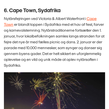
6. Cape Town, Sydafrika
Nytårsfejringen ved Victoria & Albert Waterfront i
Cape
Town
er blandt toppen i Sydafrika med et hav af fest, farver
og karnevalstemning. Nytårstraditionerne fortsætter den 1.
januar, hvor lokalbefolkningen samles langs stranden for at
fejre det nye år med fælles picnic og dans. 2. januar er der
parade med 10.000 mennesker, som synger og danser sig
gennem byens gader. Det er helt sikkert en uforglemmelig
oplevelse og en vild og unik måde at oplev nytårsaften i
Sydafrika.